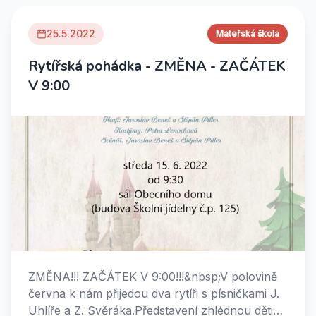
25.5.2022
Mateřská škola
Rytířská pohádka - ZMĚNA - ZAČÁTEK
V 9:00
ZMĚNA!!! ZAČÁTEK V 9:00!!!&nbsp;V polovině
června k nám přijedou dva rytíři s písničkami J.
Uhlíře a Z. Svěráka.Představení zhlédnou děti