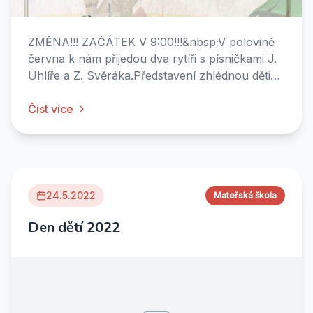
ZMĚNA!!! ZAČÁTEK V 9:00!!!&nbsp;V polovině
června k nám přijedou dva rytíři s písničkami J.
Uhlíře a Z. Svěráka.Představení zhlédnou děti
MŠ i žáci ZŠ.Srdečně zveme i maminky s dětmi,
které ještě mateřskou školu nenavštěvují,
Číst více
případně další zájemce z řad veřejnosti.Příchozí
diváci VSTUPNÉ DOBROVO...
24.5.2022
Mateřská škola
Den dětí 2022