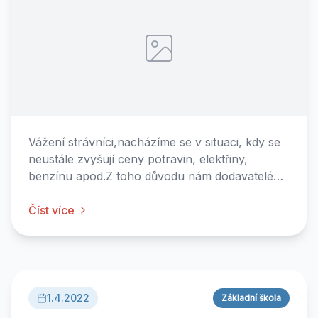
Vážení strávníci,nacházíme se v situaci, kdy se
neustále zvyšují ceny potravin, elektřiny,
benzínu apod.Z toho důvodu nám dodavatelé
vozí každý týden dražší a dražší zboží a my na
to musíme reagovat.Jelikož nám záleží na
Číst více
kvalitě uvařených obědů a chceme i nadále tuto
úroveň udržet a vařit z čerst...
1.4.2022
Základní škola