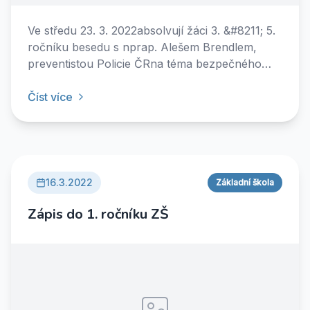
Ve středu 23. 3. 2022absolvují žáci 3. &#8211; 5.
ročníku besedu s nprap. Alešem Brendlem,
preventistou Policie ČRna téma bezpečného
využívání internetu, včetně sociálních
sítí.&nbsp;
Číst více
16.3.2022
Základní škola
Zápis do 1. ročníku ZŠ