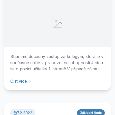
Sháníme dočasný zástup za kolegyni, která je v
současné době v pracovní neschopnosti.Jedná
se o pozici učitelky 1. stupně.V případě zájmu
nebo dalších dotazů mě kontaktujte na tel. 607
767 784M. Otrubová
Číst více
7.2.2022
Základní škola