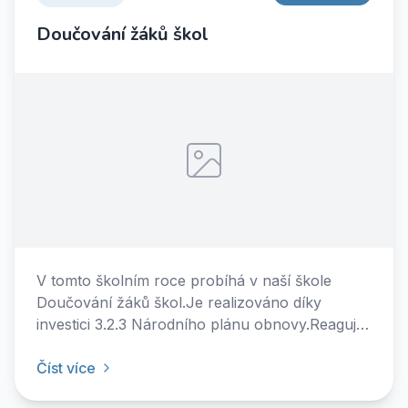
Doučování žáků škol
V tomto školním roce probíhá v naší škole
Doučování žáků škol.Je realizováno díky
investici 3.2.3 Národního plánu obnovy.Reaguje
na potřebu podpory vzdělávání žáků
ohrožených školním neúspěchem v reakci na
Číst více
nemožnost realizace prezenční výuky ve