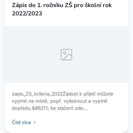
Zápis do 1. ročníku ZŠ pro školní rok
2022/2023
zapis_ZS_kriteria_2022Žádost k přijetí můžete
vyplnit na místě, popř. vytisknout a vyplnit
dopředu &#8211; ke stažení zde:
zadost_prijeti_ZS_2022_23&nbsp;
Číst více