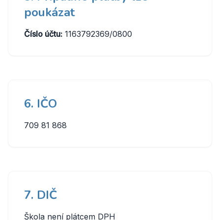
poukázat
Číslo účtu:
1163792369/0800
6. IČO
709 81 868
7. DIČ
Škola není plátcem DPH