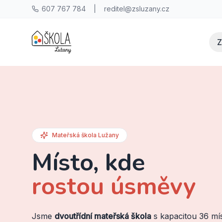
607 767 784
|
reditel@zsluzany.cz
Z
Mateřská škola Lužany
Místo, kde
rostou úsměvy
Jsme
dvoutřídní mateřská škola
s kapacitou 36 mí