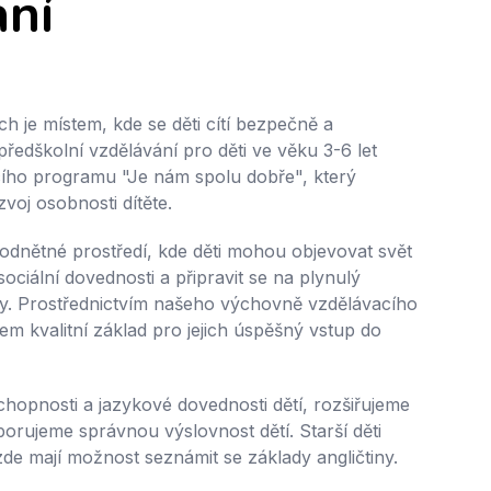
ání
h je místem, kde se děti cítí bezpečně a
ředškolní vzdělávání pro děti ve věku 3-6 let
cího programu "Je nám spolu dobře", který
voj osobnosti dítěte.
podnětné prostředí, kde děti mohou objevovat svět
sociální dovednosti a připravit se na plynulý
ly. Prostřednictvím našeho výchovně vzdělávacího
m kvalitní základ pro jejich úspěšný vstup do
hopnosti a jazykové dovednosti dětí, rozšiřujeme
porujeme správnou výslovnost dětí. Starší děti
 zde mají možnost seznámit se základy angličtiny.