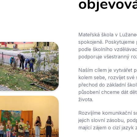
objevov
Mateřská škola v Lužanec
spokojeně. Poskytujeme p
podle školního vzděláva
podporuje všestranný roz
Naším cílem je vytvářet 
kolem sebe, rozvíjet své 
přechod do základní ško
působení chceme dát děte
života.
Rozvíjíme komunikační sc
jejich slovní zásobu, pod
mající zájem o cizí jazyk