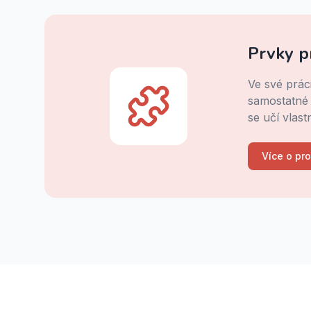
Prvky p
Ve své prác
samostatné r
se učí vlas
Více o pr