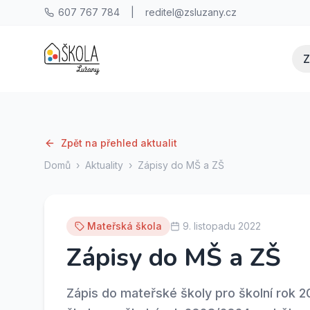
607 767 784
|
reditel@zsluzany.cz
Z
Zpět na přehled aktualit
Domů
›
Aktuality
›
Zápisy do MŠ a ZŠ
Mateřská škola
9. listopadu 2022
Zápisy do MŠ a ZŠ
Zápis do mateřské školy pro školní rok 2