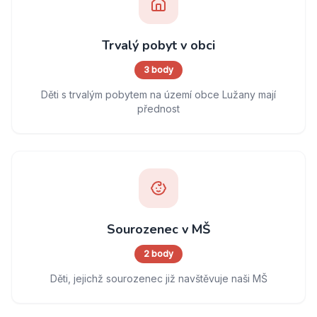
Trvalý pobyt v obci
3 body
Děti s trvalým pobytem na území obce Lužany mají
přednost
Sourozenec v MŠ
2 body
Děti, jejichž sourozenec již navštěvuje naši MŠ