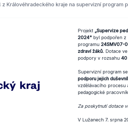
č z Královéhradeckého kraje na supervizní program 
Projekt
„Supervize ped
2024"
byl podpořen z 
programu
24SMV07-000
zdraví žáků
. Dotace ve
podpory v rozsahu
40
Supervizní program s
podporu jejich duševní
vzdělávacího procesu a
pedagogické pracovníky
Za poskytnutí dotace v
V Lužanech 7. srpna 2