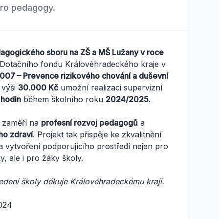
pro pedagogy.
agogického sboru na ZŠ a MŠ Lužany v roce
Dotačního fondu Královéhradeckého kraje v
7 – Prevence rizikového chování a duševní
 výši
30.000 Kč
umožní realizaci supervizní
 hodin
během školního roku
2024/2025
.
e zaměří na
profesní rozvoj pedagogů
a
ho zdraví
. Projekt tak přispěje ke zkvalitnění
 vytvoření podporujícího prostředí nejen pro
, ale i pro žáky školy.
edení školy děkuje Královéhradeckému kraji.
024