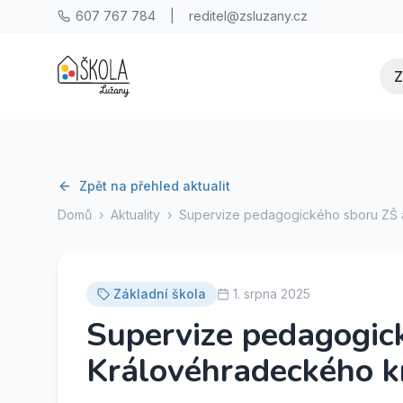
607 767 784
|
reditel@zsluzany.cz
Z
Zpět na přehled aktualit
Domů
›
Aktuality
›
Supervize pedagogického sboru ZŠ 
Základní škola
1. srpna 2025
Supervize pedagogic
Královéhradeckého k