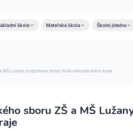
ákladní škola
Mateřská škola
Školní jídelna
a MŠ Lužany podpořena dotací Královéhradeckého kraje
kého sboru ZŠ a MŠ Lužany
raje