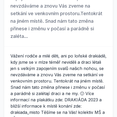
nevzdáváme a znovu Vás zveme na
setkání ve venkovním prostoru.Tentokrát
na jiném místě. Snad nám tato změna
přinese i změnu v počasí a parádně si
zaléta...
Vážení rodiče a milé děti, ani po loňské drakiádě,
kdy jsme se v mlze téměř neviděli a draci létali
jen s velkým zapojením svalů našich nohou, se
nevzdáváme a znovu Vás zveme na setkání ve
venkovním prostoru. Tentokrát na jiném místě.
Snad nám tato změna přinese i změnu v počasí
a parádně si zalétají draci a ne my. 🙂 Více
informací na plakátku zde: DRAKIÁDA 2023 a
bližší informace k místě konání zde:
drakiada_misto Těšíme se na Vás! kolektiv MŠ a