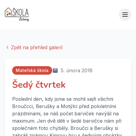
Zpět na přehled galerií
5. února 2018
Mateřská škola
Šedý čtvrtek
Poslední den, kdy jsme se mohli sejít všichni
Broučcci, Berušky a Motýlci před pololetními
prázdninami, se náš počet barviček navýšil na
maximum. Jen dvě děti v šedé barvičce nám při
společném foto chyběly. Broučci a Berušky si
zahráli známou Kimovu hru s šedivými obrázky.