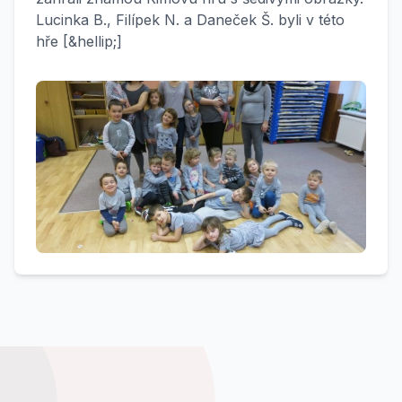
Lucinka B., Filípek N. a Daneček Š. byli v této
hře [&hellip;]