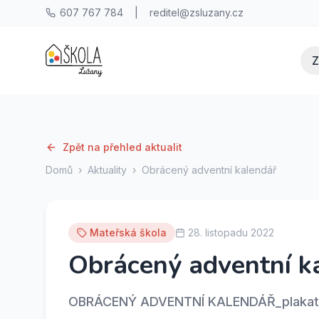
607 767 784
|
reditel@zsluzany.cz
Z
Zpět na přehled aktualit
Domů
›
Aktuality
›
Obrácený adventní kalendář
Mateřská škola
28. listopadu 2022
Obrácený adventní k
OBRÁCENÝ ADVENTNÍ KALENDÁŘ_plakatob