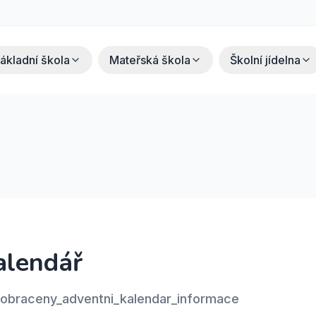
ákladní škola
Mateřská škola
Školní jídelna
alendář
raceny_adventni_kalendar_informace