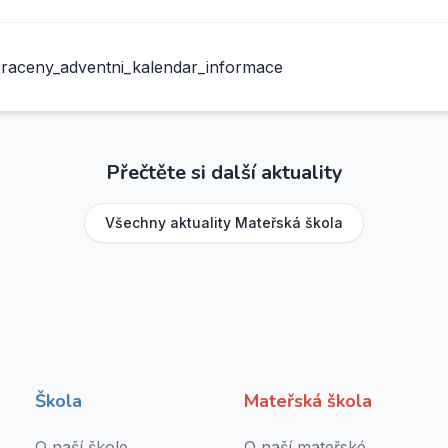
ceny_adventni_kalendar_informace
Přečtěte si další aktuality
Všechny aktuality
Mateřská škola
Škola
Mateřská škola
O naší škole
O naší mateřské